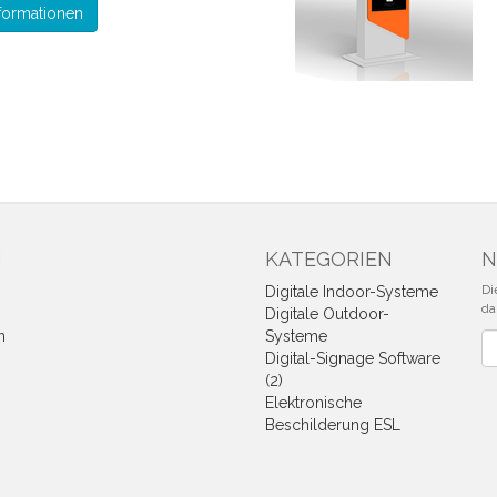
formationen
N
KATEGORIEN
N
Di
Digitale Indoor-Systeme
da
Digitale Outdoor-
n
Systeme
Ne
Digital-Signage Software
(2)
Elektronische
Beschilderung ESL