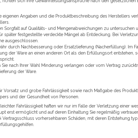
st, richten sich Ihre Gewährleistungsansprüche nach den gesetzlichen
re eigenen Angaben und die Produktbeschreibung des Herstellers verb
lers.
enen Sorgfalt auf Qualitäts- und Mengenabweichungen zu untersuchen 
r später festgestellte verdeckte Mängel ab Entdeckung. Bei Verletzu
he ausgeschlossen.
ähr durch Nachbesserung oder Ersatzlieferung (Nacherfüllung). Im F
ung der Ware an einen anderen Ort als den Erfüllungsort entstehen, 
pricht.
n Sie nach Ihrer Wahl Minderung verlangen oder vom Vertrag zurücktr
blieferung der Ware.
ür Vorsatz und grobe Fahrlässigkeit sowie nach Maßgabe des Produktha
rpers und der Gesundheit von Personen.
leichter Fahrlässigkeit haften wir nur im Falle der Verletzung einer we
rst ermöglicht und auf deren Einhaltung Sie regelmäßig vertrauen dür
 bei Vertragsschluss vorhersehbaren Schäden, mit deren Entstehung t
füllungsgehilfen.