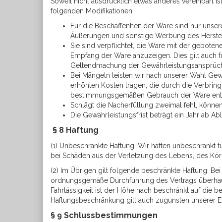
Soweit nicht ausdrücklich etwas anderes vereinbart i
folgenden Modifikationen:
Für die Beschaffenheit der Ware sind nur unse
Äußerungen und sonstige Werbung des Herstel
Sie sind verpflichtet, die Ware mit der gebot
Empfang der Ware anzuzeigen. Dies gilt auch fü
Geltendmachung der Gewährleistungsansprüc
Bei Mängeln leisten wir nach unserer Wahl Gew
erhöhten Kosten tragen, die durch die Verbring
bestimmungsgemäßen Gebrauch der Ware ents
Schlägt die Nacherfüllung zweimal fehl, könne
Die Gewährleistungsfrist beträgt ein Jahr ab A
§ 8 Haftung
(1) Unbeschränkte Haftung: Wir haften unbeschränkt f
bei Schäden aus der Verletzung des Lebens, des Kö
(2) Im Übrigen gilt folgende beschränkte Haftung: Bei 
ordnungsgemäße Durchführung des Vertrags überhaupt e
Fahrlässigkeit ist der Höhe nach beschränkt auf die
Haftungsbeschränkung gilt auch zugunsten unserer Er
§ 9 Schlussbestimmungen