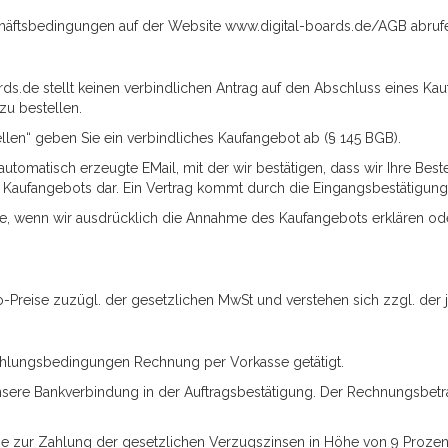
schäftsbedingungen auf der Website www.digital-boards.de/AGB abruf
rds.de stellt keinen verbindlichen Antrag auf den Abschluss eines Kau
zu bestellen.
ellen“ geben Sie ein verbindliches Kaufangebot ab (§ 145 BGB).
utomatisch erzeugte EMail, mit der wir bestätigen, dass wir Ihre Bes
 Kaufangebots dar. Ein Vertrag kommt durch die Eingangsbestätigung
de, wenn wir ausdrücklich die Annahme des Kaufangebots erklären od
o-Preise zuzügl. der gesetzlichen MwSt und verstehen sich zzgl. der
Zahlungsbedingungen Rechnung per Vorkasse getätigt.
nsere Bankverbindung in der Auftragsbestätigung. Der Rechnungsbetra
 Sie zur Zahlung der gesetzlichen Verzugszinsen in Höhe von 9 Prozen