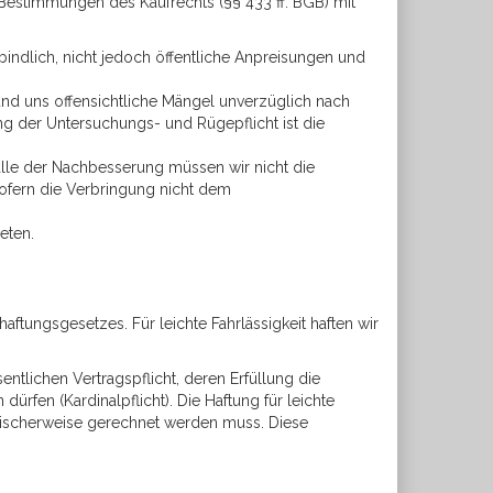
 Bestimmungen des Kaufrechts (§§ 433 ff. BGB) mit
indlich, nicht jedoch öffentliche Anpreisungen und
und uns offensichtliche Mängel unverzüglich nach
ng der Untersuchungs- und Rügepflicht ist die
alle der Nachbesserung müssen wir nicht die
sofern die Verbringung nicht dem
eten.
ftungsgesetzes. Für leichte Fahrlässigkeit haften wir
sentlichen Vertragspflicht, deren Erfüllung die
fen (Kardinalpflicht). Die Haftung für leichte
ypischerweise gerechnet werden muss. Diese