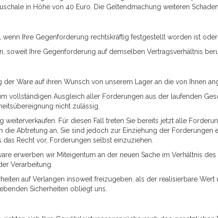
uschale in Höhe von 40 Euro. Die Geltendmachung weiteren Schadens
, wenn Ihre Gegenforderung rechtskräftig festgestellt worden ist oder 
n, soweit Ihre Gegenforderung auf demselben Vertragsverhältnis beru
erung der Ware auf ihren Wunsch von unserem Lager an die von Ihnen 
zum vollständigen Ausgleich aller Forderungen aus der laufenden Ge
eitsübereignung nicht zulässig.
 weiterverkaufen. Für diesen Fall treten Sie bereits jetzt alle Ford
die Abtretung an, Sie sind jedoch zur Einziehung der Forderungen e
das Recht vor, Forderungen selbst einzuziehen.
ware erwerben wir Miteigentum an der neuen Sache im Verhältnis de
er Verarbeitung.
rheiten auf Verlangen insoweit freizugeben, als der realisierbare Wer
gebenden Sicherheiten obliegt uns.