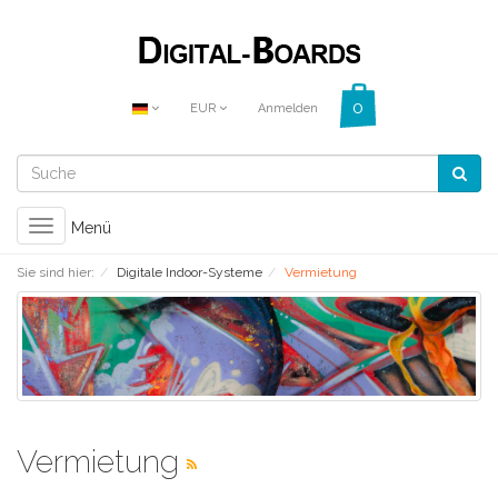
EUR
Anmelden
Toggle
Menü
navigation
Sie sind hier:
Digitale Indoor-Systeme
Vermietung
Vermietung