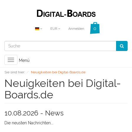
EUR
Anmelden
Toggle
Menü
navigation
Sie sind hier:
Neuigkeiten bei Digital-Boards.de
Neuigkeiten bei Digital-
Boards.de
10.08.2026 -
News
Die neusten Nachrichten...