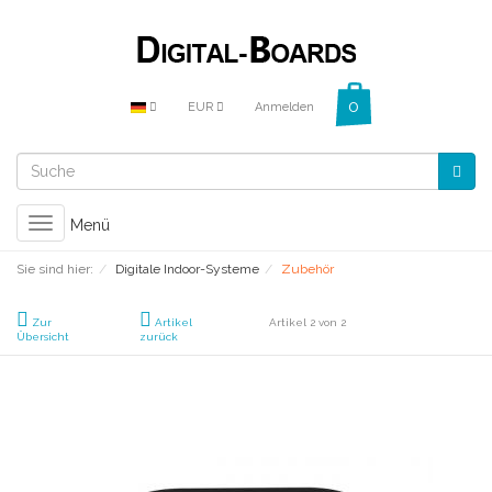
EUR
Anmelden
Toggle
Menü
navigation
Sie sind hier:
Digitale Indoor-Systeme
Zubehör
Zur
Artikel
Artikel 2 von 2
Übersicht
zurück