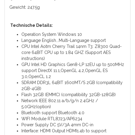
Gewicht: 247.5g
Technische Details:
Operation System Windows 10
Language English...Multi-Language support
CPU Intel Aotm Cherry Trail 14nm T3: Z8300 Quad-
core 64BIT CPU up to 1.84 GHZ (Support AES
instructions)
GPU Intel HD Graphics Gen8-LP 12EU up to 500MHz
support DirectX 11.1,OpenGL 4.2,OpenGL ES
3.0,OpenCL 1.2
SDRAM DDR3L 64BIT 1600MT/S 2GB (compatibility
2GB-4GB)
Flash 32GB (EMMC) (compatibility 32GB-128GB)
Network IEEE 802.11 a/b/g/n 2.4GHz /
5.0GHz(option)
Bluetooth support Bluetooth 4.0
WIFI Module RTL8723/AP6234
Power Supply DC 5V/3A 4mm DC-in
Interface: HDMI Output HDMI1.4b to support