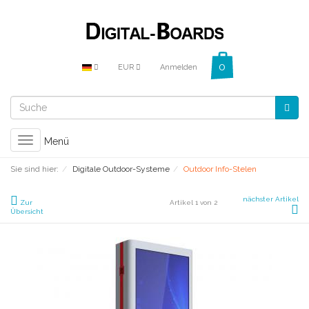
EUR
Anmelden
Toggle
Menü
navigation
Sie sind hier:
Digitale Outdoor-Systeme
Outdoor Info-Stelen
nächster Artikel
Zur
Artikel 1 von 2
Übersicht