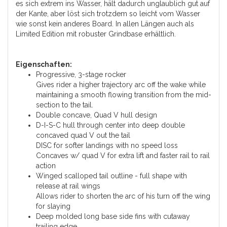
es sich extrem ins Wasser, hält dadurch unglaublich gut auf
der Kante, aber löst sich trotzdem so leicht vom Wasser
wie sonst kein anderes Board. In allen Längen auch als
Limited Edition mit robuster Grindbase erhältlich.
Eigenschaften:
Progressive, 3-stage rocker
Gives rider a higher trajectory arc off the wake while
maintaining a smooth flowing transition from the mid-
section to the tail.
Double concave, Quad V hull design
D-I-S-C hull through center into deep double
concaved quad V out the tail
DISC for softer landings with no speed loss
Concaves w/ quad V for extra lift and faster rail to rail
action
Winged scalloped tail outline - full shape with
release at rail wings
Allows rider to shorten the arc of his turn off the wing
for slaying
Deep molded long base side fins with cutaway
trailing edge