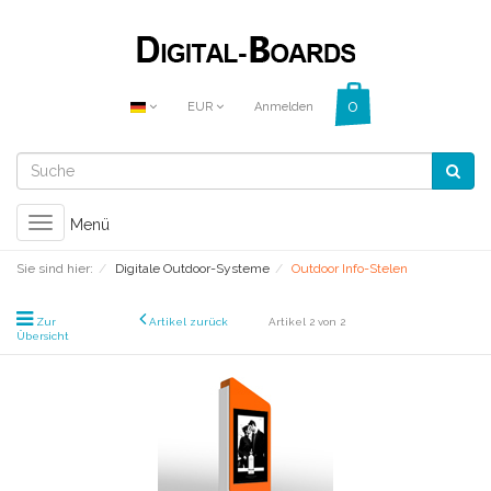
EUR
Anmelden
Toggle
Menü
navigation
Sie sind hier:
Digitale Outdoor-Systeme
Outdoor Info-Stelen
Zur
Artikel zurück
Artikel 2 von 2
Übersicht